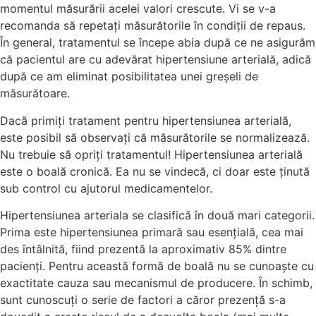
momentul măsurării acelei valori crescute. Vi se v-a
recomanda să repetați măsurătorile în condiții de repaus.
În general, tratamentul se începe abia după ce ne asigurăm
că pacientul are cu adevărat hipertensiune arterială, adică
după ce am eliminat posibilitatea unei greșeli de
măsurătoare.
Dacă primiți tratament pentru hipertensiunea arterială,
este posibil să observați că măsurătorile se normalizează.
Nu trebuie să opriți tratamentul! Hipertensiunea arterială
este o boală cronică. Ea nu se vindecă, ci doar este ținută
sub control cu ajutorul medicamentelor.
Hipertensiunea arteriala se clasifică în două mari categorii.
Prima este hipertensiunea primară sau esențială, cea mai
des întâlnită, fiind prezentă la aproximativ 85% dintre
pacienți. Pentru această formă de boală nu se cunoaște cu
exactitate cauza sau mecanismul de producere. În schimb,
sunt cunoscuți o serie de factori a căror prezență s-a