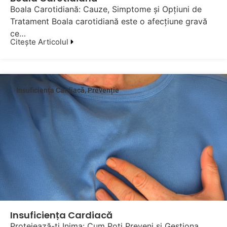
Boala Carotidiană: Cauze, Simptome și Opțiuni de
Tratament Boala carotidiană este o afecțiune gravă
ce…
Citește Articolul
Insuficiența Cardiacă
,
Prevenție
Insuficiența Cardiacă
Protejează-ți Inima: Cum Poți Preveni și Gestiona