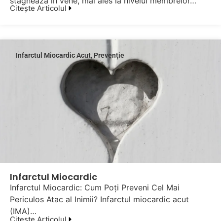
stagnează în vene, mai ales la nivelul membrelor…
Citește Articolul
Infarctul Miocardic Acut
,
Prevenție
Infarctul Miocardic
Infarctul Miocardic: Cum Poți Preveni Cel Mai
Periculos Atac al Inimii? Infarctul miocardic acut
(IMA)…
Citește Articolul