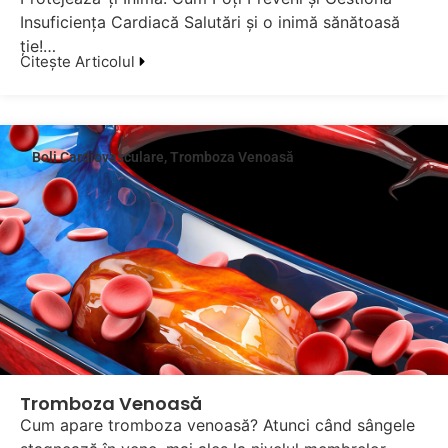
Insuficiența Cardiacă Salutări și o inimă sănătoasă
ție!…
Citește Articolul
Boli Cardiovasculare
,
Tromboza Venoasă
Tromboza Venoasă
Cum apare tromboza venoasă? Atunci când sângele