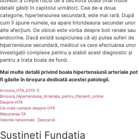
dovedit a crește riscul de a dezvolta boala (mai multe
detalii găsiți în capitolul următor). Cea de-a doua
categorie, hipertensiunea secundară, este mai rară. După
cum îi spune numele, ea apare întotdeauna secundar unor
alte afecțiuni. De obicei este vorba despre boli renale sau
endocrine. Dacă există suspiciunea că ați putea suferi de
hipertensiune secundară, medicul va cere efectuarea unor
investigații complexe pentru a stabili acest diagnostic și
pentru a trata boala de fond.
Mai multe detalii privind boala hipertensiunii arteriale pot
fi găsite în broșura dedicată acestei patologii.
brosura_HTA_0315-2
Brosura_Hipertensiune_Arteriala_pentru_Pacienti_online
Despre-HTA
Ce-cred-romanii-despre-HTA
Masurarea-TA
Valorile-tensionale
Descarcă
Susțineți Fundația