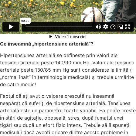
Ce înseamnă „hipertensiune arterială”?
Hipertensiunea arterială se definește prin valori ale
tensiunii arteriale peste 140/90 mm Hg. Valori ale tensiunii
arteriale peste 130/85 mm Hg sunt considerate la limită (
„normal înalt” în terminologia medicală) și trebuie urmărite
de către medic!
Faptul că ați avut o valoare crescută nu înseamnă
neapărat că suferiți de hipertensiune arterială. Tensiunea
arterială este un parametru foarte variabil. Ea poate crește
în stări de agitație, oboseală, stres, după fumatul unei
țigări sau după un efort fizic intens. Trebuie să îi spuneți
medicului dacă aveați oricare dintre aceste probleme în