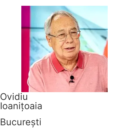
Ovidiu
Ioanițoaia
București